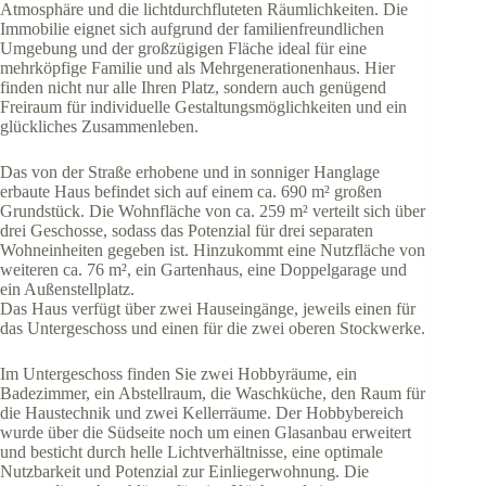
Atmosphäre und die lichtdurchfluteten Räumlichkeiten. Die
Immobilie eignet sich aufgrund der familienfreundlichen
Umgebung und der großzügigen Fläche ideal für eine
mehrköpfige Familie und als Mehrgenerationenhaus. Hier
finden nicht nur alle Ihren Platz, sondern auch genügend
Freiraum für individuelle Gestaltungsmöglichkeiten und ein
glückliches Zusammenleben.
Das von der Straße erhobene und in sonniger Hanglage
erbaute Haus befindet sich auf einem ca. 690 m² großen
Grundstück. Die Wohnfläche von ca. 259 m² verteilt sich über
drei Geschosse, sodass das Potenzial für drei separaten
Wohneinheiten gegeben ist. Hinzukommt eine Nutzfläche von
weiteren ca. 76 m², ein Gartenhaus, eine Doppelgarage und
ein Außenstellplatz.
Das Haus verfügt über zwei Hauseingänge, jeweils einen für
das Untergeschoss und einen für die zwei oberen Stockwerke.
Im Untergeschoss finden Sie zwei Hobbyräume, ein
Badezimmer, ein Abstellraum, die Waschküche, den Raum für
die Haustechnik und zwei Kellerräume. Der Hobbybereich
wurde über die Südseite noch um einen Glasanbau erweitert
und besticht durch helle Lichtverhältnisse, eine optimale
Nutzbarkeit und Potenzial zur Einliegerwohnung. Die