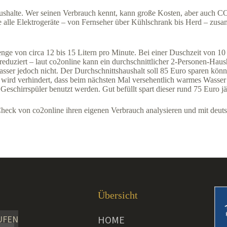
ushalte. Wer seinen Verbrauch kennt, kann große Kosten, aber auch C
alle Elektrogeräte – von Fernseher über Kühlschrank bis Herd – zusam
ge von circa 12 bis 15 Litern pro Minute. Bei einer Duschzeit von 10
duziert – laut co2online kann ein durchschnittlicher 2-Personen-Haush
sser jedoch nicht. Der Durchschnittshaushalt soll 85 Euro sparen kö
 wird verhindert, dass beim nächsten Mal versehentlich warmes Wasser
Geschirrspüler benutzt werden. Gut befüllt spart dieser rund 75 Euro jä
Check von co2online ihren eigenen Verbrauch analysieren und mit deut
Übersicht
UFEN
HOME