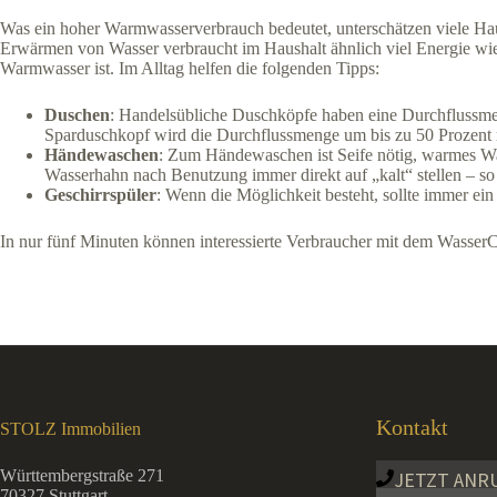
Was ein hoher Warmwasserverbrauch bedeutet, unterschätzen viele Ha
Erwärmen von Wasser verbraucht im Haushalt ähnlich viel Energie wie 
Warmwasser ist. Im Alltag helfen die folgenden Tipps:
Duschen
: Handelsübliche Duschköpfe haben eine Durchflussmen
Sparduschkopf wird die Durchflussmenge um bis zu 50 Prozent re
Händewaschen
: Zum Händewaschen ist Seife nötig, warmes Wa
Wasserhahn nach Benutzung immer direkt auf „kalt“ stellen – so
Geschirrspüler
: Wenn die Möglichkeit besteht, sollte immer ein 
In nur fünf Minuten können interessierte Verbraucher mit dem Wasser
Kontakt
STOLZ Immobilien
Württembergstraße 271
JETZT ANR
70327 Stuttgart