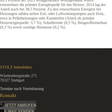
69,3 Prozent der 2023 fertiggestellten Wohngebäude waren
erneuerbare die primäre Energiequelle für das Heizen. 2014 lag der
Anteil noch bei 38,5 Prozent. Zu den erneuerbaren Energien bei
Heizungen zählen neben Erd- oder Luftwärmepumpen auch Holz,
etwa in Pelletheizungen oder Kaminöfen (Anteil als primäre
Heizenergiequelle: 3,7 %), Solarthermie (0,5 %), Biogas/Biomethan
(0,3 %) sowie sonstige Biomasse (0,2 %).
STOLZ Immobilien
Württembergstraße 271
70327 Stuttgart
Termine nach Vereinbarung
Kontakt
JETZT ANRUFEN
E-MAIL SENDEN