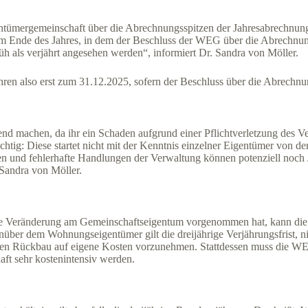
mergemeinschaft über die Abrechnungsspitzen der Jahresabrechnung
 dem Ende des Jahres, in dem der Beschluss der WEG über die Abrechnungss
h als verjährt angesehen werden“, informiert Dr. Sandra von Möller.
n also erst zum 31.12.2025, sofern der Beschluss über die Abrechnung
achen, da ihr ein Schaden aufgrund einer Pflichtverletzung des Verwal
chtig: Diese startet nicht mit der Kenntnis einzelner Eigentümer von 
n und fehlerhafte Handlungen der Verwaltung können potenziell noch Ja
 Sandra von Möller.
he Veränderung am Gemeinschaftseigentum vorgenommen hat, kann die
über dem Wohnungseigentümer gilt die dreijährige Verjährungsfrist, 
 den Rückbau auf eigene Kosten vorzunehmen. Stattdessen muss die WE
aft sehr kostenintensiv werden.