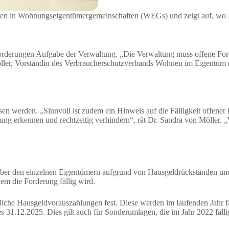
en in Wohnungseigentümergemeinschaften (WEGs) und zeigt auf, wo Fa
rderungen Aufgabe der Verwaltung. „Die Verwaltung muss offene Forde
ller, Vorständin des Verbraucherschutzverbands Wohnen im Eigentum (
erden. „Sinnvoll ist zudem ein Hinweis auf die Fälligkeit offener Fo
hrung erkennen und rechtzeitig verhindern“, rät Dr. Sandra von Möller. 
 den einzelnen Eigentümern aufgrund von Hausgeldrückständen und So
em die Forderung fällig wird.
che Hausgeldvorauszahlungen fest. Diese werden im laufenden Jahr fä
s 31.12.2025. Dies gilt auch für Sonderumlagen, die im Jahr 2022 fäll