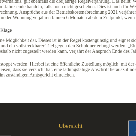
tverhältnis, gilt ebenfalls die dreijährige Regelverjährung. Das heiß
 Jahresende handeln, falls noch nicht geschehen. Dies ist auch für WE
nabrechnung. Ansprüche aus der Betriebskostenabrechnung 2021 verjähre
 in der Wohnung verjähren binnen 6 Monaten ab dem Zeitpunkt, wenn 
 Klage
e Möglichkeit dar. Dieses ist in der Regel kostengünstig und eignet sic
und ein vollstreckbarer Titel gegen den Schuldner erlangt werden. „Ei
shalb nicht zugestellt werden kann, verjährt der Anspruch Ende des Ja
stoppt werden. Hierbei ist eine öffentliche Zustellung möglich, mit de
eisen, dass sie versucht hat, eine ladungsfähige Anschrift herauszufin
m zuständigen Amtsgericht einreichen.
Übersicht