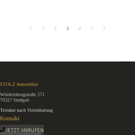
STOLZ Immobilien: Großzügige 3-Zimmer-Gartenwohnung mit Ost-un
1
2
3
4
5
STOLZ Immobilien
Württembergstraße 271
70327 Stuttgart
Termine nach Vereinbarung
Kontakt
JETZT ANRUFEN