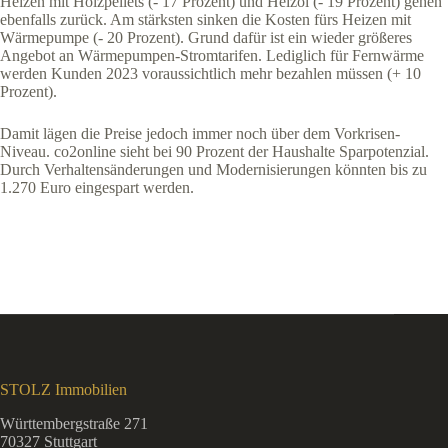
Heizen mit Holzpellets (- 17 Prozent) und Heizöl (- 19 Prozent) gehen
ebenfalls zurück. Am stärksten sinken die Kosten fürs Heizen mit
Wärmepumpe (- 20 Prozent). Grund dafür ist ein wieder größeres
Angebot an Wärmepumpen-Stromtarifen. Lediglich für Fernwärme
werden Kunden 2023 voraussichtlich mehr bezahlen müssen (+ 10
Prozent).
Damit lägen die Preise jedoch immer noch über dem Vorkrisen-
Niveau. co2online sieht bei 90 Prozent der Haushalte Sparpotenzial.
Durch Verhaltensänderungen und Modernisierungen könnten bis zu
1.270 Euro eingespart werden.
STOLZ Immobilien
Württembergstraße 271
70327 Stuttgart