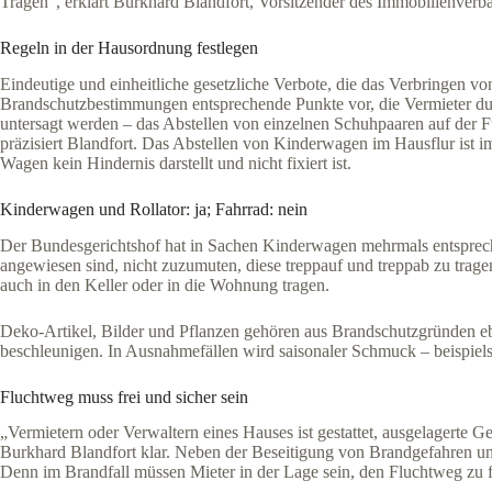
Tragen“, erklärt Burkhard Blandfort, Vorsitzender des Immobilienver
Regeln in der Hausordnung festlegen
Eindeutige und einheitliche gesetzliche Verbote, die das Verbringen v
Brandschutzbestimmungen entsprechende Punkte vor, die Vermieter du
untersagt werden – das Abstellen von einzelnen Schuhpaaren auf der F
präzisiert Blandfort. Das Abstellen von Kinderwagen im Hausflur ist i
Wagen kein Hindernis darstellt und nicht fixiert ist.
Kinderwagen und Rollator: ja; Fahrrad: nein
Der Bundesgerichtshof hat in Sachen Kinderwagen mehrmals entspreche
angewiesen sind, nicht zuzumuten, diese treppauf und treppab zu trage
auch in den Keller oder in die Wohnung tragen.
Deko-Artikel, Bilder und Pflanzen gehören aus Brandschutzgründen eb
beschleunigen. In Ausnahmefällen wird saisonaler Schmuck – beispiels
Fluchtweg muss frei und sicher sein
„Vermietern oder Verwaltern eines Hauses ist gestattet, ausgelagerte G
Burkhard Blandfort klar. Neben der Beseitigung von Brandgefahren und
Denn im Brandfall müssen Mieter in der Lage sein, den Fluchtweg zu f