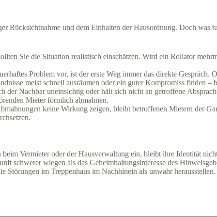
ger Rücksichtnahme und dem Einhalten der Hausordnung. Doch was tun,
llten Sie die Situation realistisch einschätzen. Wird ein Rollator mehr
uerhaftes Problem vor, ist der erste Weg immer das direkte Gespräch. Of
ändnisse meist schnell ausräumen oder ein guter Kompromiss finden – be
ch der Nachbar uneinsichtig oder hält sich nicht an getroffene Absprac
störenden Mieter förmlich abmahnen.
Abmahnungen keine Wirkung zeigen, bleibt betroffenen Mietern der Gang
rchsetzen.
im Vermieter oder der Hausverwaltung ein, bleibt ihre Identität nich
nft schwerer wiegen als das Geheimhaltungsinteresse des Hinweisgeber
ie Störungen im Treppenhaus im Nachhinein als unwahr herausstellen.