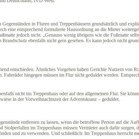
band Deutschland, IVD West.
on Gegenständen in Fluren und Treppenhäusern grundsätzlich und explizi
rch eine entsprechend formulierte Hausordnung an die Mieter weiterg
ußmatte jedoch nicht. „Genauso wenig übrigens wie die Fußmatte selbs
m Brandschutz ebenfalls nicht gern gesehen. Es kann jedoch nicht grun
nd entschieden. Ähnliches Vorgehen haben Gerichte Nutzern von Rolls
n. Fahrräder hingegen müssen im Flur nicht geduldet werden. Entsprech
enfalls nicht ins Treppenhaus oder auf den allgemeinen Flur. Sie kön
wiese in der Vorweihnachtszeit der Adventskranz – geduldet.
egenstände entfernen zu lassen, wenn die betroffene Person auf die Auff
 Stolperfallen im Treppenhaus müssen Vermieter auch dafür sorgen, das
inden und zu verwenden. Und schließlich: Im Treppenhaus herrscht mei