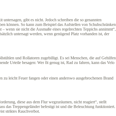
t untersagen, gibt es nicht. Jedoch schreiben die so genannten
eben können. So kann zum Beispiel das Aufstellen von Schuhschränken
t – wenn sie nicht die Ausmaße eines regelrechten Teppichs annimmt“,
dsätzlich untersagt werden, wenn genügend Platz vorhanden ist, der
tühlen und Rollatoren zugebilligt. Es sei Menschen, die auf Gehilfen
ende Urteile besagen: Wer fit genug ist, Rad zu fahren, kann das Velo
nen zu leicht Feuer fangen oder einen anderswo ausgebrochenen Brand
orderung, diese aus dem Flur wegzuräumen, nicht reagiert“, stellt
s das Treppengeländer befestigt ist und die Beleuchtung funktioniert.
st striktes Rauchverbot.