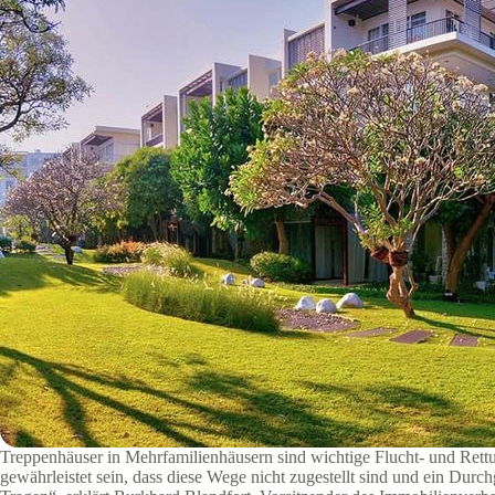
Treppenhäuser in Mehrfamilienhäusern sind wichtige Flucht- und Rettu
gewährleistet sein, dass diese Wege nicht zugestellt sind und ein Dur