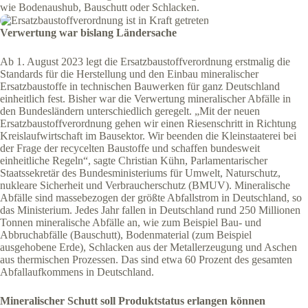
wie Bodenaushub, Bauschutt oder Schlacken.
Verwertung war bislang Ländersache
Ab 1. August 2023 legt die Ersatzbaustoffverordnung erstmalig die
Standards für die Herstellung und den Einbau mineralischer
Ersatzbaustoffe in technischen Bauwerken für ganz Deutschland
einheitlich fest. Bisher war die Verwertung mineralischer Abfälle in
den Bundesländern unterschiedlich geregelt. „Mit der neuen
Ersatzbaustoffverordnung gehen wir einen Riesenschritt in Richtung
Kreislaufwirtschaft im Bausektor. Wir beenden die Kleinstaaterei bei
der Frage der recycelten Baustoffe und schaffen bundesweit
einheitliche Regeln“, sagte Christian Kühn, Parlamentarischer
Staatssekretär des Bundesministeriums für Umwelt, Naturschutz,
nukleare Sicherheit und Verbraucherschutz (BMUV). Mineralische
Abfälle sind massebezogen der größte Abfallstrom in Deutschland, so
das Ministerium. Jedes Jahr fallen in Deutschland rund 250 Millionen
Tonnen mineralische Abfälle an, wie zum Beispiel Bau- und
Abbruchabfälle (Bauschutt), Bodenmaterial (zum Beispiel
ausgehobene Erde), Schlacken aus der Metallerzeugung und Aschen
aus thermischen Prozessen. Das sind etwa 60 Prozent des gesamten
Abfallaufkommens in Deutschland.
Mineralischer Schutt soll Produktstatus erlangen können