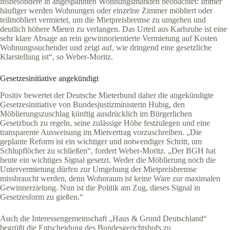
insbesondere in angespannten Wohnungsmärkten beobachtet: Immer
häufiger werden Wohnungen oder einzelne Zimmer möbliert oder
teilmöbliert vermietet, um die Mietpreisbremse zu umgehen und
deutlich höhere Mieten zu verlangen. Das Urteil aus Karlsruhe ist eine
sehr klare Absage an rein gewinnorientierte Vermietung auf Kosten
Wohnungssuchender und zeigt auf, wie dringend eine gesetzliche
Klarstellung ist“, so Weber-Moritz.
Gesetzesinitiative angekündigt
Positiv bewertet der Deutsche Mieterbund daher die angekündigte
Gesetzesinitiative von Bundesjustizministerin Hubig, den
Möblierungszuschlag künftig ausdrücklich im Bürgerlichen
Gesetzbuch zu regeln, seine zulässige Höhe festzulegen und eine
transparente Ausweisung im Mietvertrag vorzuschreiben. „Die
geplante Reform ist ein wichtiger und notwendiger Schritt, um
Schlupflöcher zu schließen“, fordert Weber-Moritz. „Der BGH hat
heute ein wichtiges Signal gesetzt. Weder die Möblierung noch die
Untervermietung dürfen zur Umgehung der Mietpreisbremse
missbraucht werden, denn Wohnraum ist keine Ware zur maximalen
Gewinnerzielung. Nun ist die Politik am Zug, dieses Signal in
Gesetzesform zu gießen.“
Auch die Interessengemeinschaft „Haus & Grund Deutschland“
begrüßt die Entscheidung des Bundesgerichtshofs zu