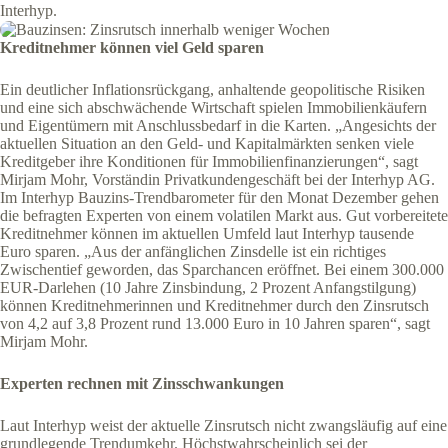
Interhyp.
Kreditnehmer können viel Geld sparen
Ein deutlicher Inflationsrückgang, anhaltende geopolitische Risiken
und eine sich abschwächende Wirtschaft spielen Immobilienkäufern
und Eigentümern mit Anschlussbedarf in die Karten. „Angesichts der
aktuellen Situation an den Geld- und Kapitalmärkten senken viele
Kreditgeber ihre Konditionen für Immobilienfinanzierungen“, sagt
Mirjam Mohr, Vorständin Privatkundengeschäft bei der Interhyp AG.
Im Interhyp Bauzins-Trendbarometer für den Monat Dezember gehen
die befragten Experten von einem volatilen Markt aus. Gut vorbereitete
Kreditnehmer können im aktuellen Umfeld laut Interhyp tausende
Euro sparen. „Aus der anfänglichen Zinsdelle ist ein richtiges
Zwischentief geworden, das Sparchancen eröffnet. Bei einem 300.000
EUR-Darlehen (10 Jahre Zinsbindung, 2 Prozent Anfangstilgung)
können Kreditnehmerinnen und Kreditnehmer durch den Zinsrutsch
von 4,2 auf 3,8 Prozent rund 13.000 Euro in 10 Jahren sparen“, sagt
Mirjam Mohr.
Experten rechnen mit Zinsschwankungen
Laut Interhyp weist der aktuelle Zinsrutsch nicht zwangsläufig auf eine
grundlegende Trendumkehr. Höchstwahrscheinlich sei der