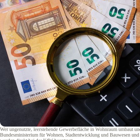
Wer ungenutzte, leerstehende Gewerbefläche in Wohnraum umbaut und e
Bundesministerium für Wohnen, Stadtentwicklung und Bauwesen und 