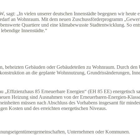
W, sagt: „In vielen unserer deutschen Innenstädte begegnen wir heute 
en Bedarf an Wohnraum. Mit dem neuen Zuschussförderprogramm „Gewe
lebenswerte Quartiere und eine klimabewusste Stadtentwicklung. So en
 lebendige Innenstädte.“
en, beheizten Gebäuden oder Gebäudeteilen zu Wohnraum. Durch den 
konstruktion an die geplante Wohnnutzung, Grundrissänderungen, In
u „Effizienzhaus 85 Erneuerbare Energien“ (EH 85 EE) energetisch sa
neuen Heizung sind Ausnahmen von der Erneuerbaren-Energien-Klasse
inheiten müssen nach Abschluss des Vorhabens insgesamt für mindes
igen Kosten und des erreichten energetischen Niveaus.
, Wohnungseigentümergemeinschaften, Unternehmen oder Kommunen.