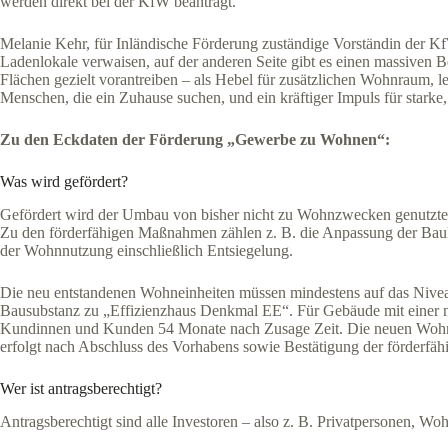
werden direkt bei der KfW beantragt.
Melanie Kehr, für Inländische Förderung zuständige Vorständin der Kf
Ladenlokale verwaisen, auf der anderen Seite gibt es einen massiv
Flächen gezielt vorantreiben – als Hebel für zusätzlichen Wohnraum, 
Menschen, die ein Zuhause suchen, und ein kräftiger Impuls für starke,
Zu den Eckdaten der Förderung „Gewerbe zu Wohnen“:
Was wird gefördert?
Gefördert wird der Umbau von bisher nicht zu Wohnzwecken genutzt
Zu den förderfähigen Maßnahmen zählen z. B. die Anpassung der Bau
der Wohnnutzung einschließlich Entsiegelung.
Die neu entstandenen Wohneinheiten müssen mindestens auf das Nivea
Bausubstanz zu „Effizienzhaus Denkmal EE“. Für Gebäude mit einer 
Kundinnen und Kunden 54 Monate nach Zusage Zeit. Die neuen Wohn­e
erfolgt nach Abschluss des Vorhabens sowie Bestätigung der förderfäh
Wer ist antragsberechtigt?
Antragsberechtigt sind alle Investoren – also z. B. Privatpersonen