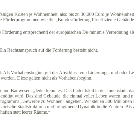
higen Kosten je Wohneinheit, also bis zu 30.000 Euro je Wohneinheit. 
re Förderprogrammen wie die „Bundesförderung für effiziente Gebäude
 die Förderung entsprechend der europäischen De-minimis-Verordnung als
Ein Rechtsanspruch auf die Förderung besteht nicht.
t. Als Vorhabens­beginn gilt der Abschluss von Lieferungs- und oder Le
erden. Diese gelten nicht als Vorhabensbeginn.
nd Bauwesen: „Jeder kennt es: Das Ladenlokal in der Innenstadt, das 
 benötigt wird. Das sind Gebäude, die einmal voller Leben waren, und
rprogramms „Gewerbe zu Wohnen“ angehen. Wir stellen 300 Millionen 
torische Stadtstrukturen und bringt neue Dynamik in die Zentren. Bis 
haften statt leerer Räume.“